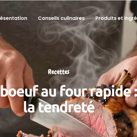
résentation
Conseils culinaires
Produits et ingr
Recettes
boeuf au four rapide :
la tendreté