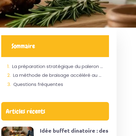
Sommaire
La préparation stratégique du paleron de boeuf permet de réduire drastiquement le temps de cuisson
La méthode de braisage accéléré au four garantit une viande parfaitement fondante et juteuse
Questions fréquentes
Articles récents
Idée buffet dinatoire : des