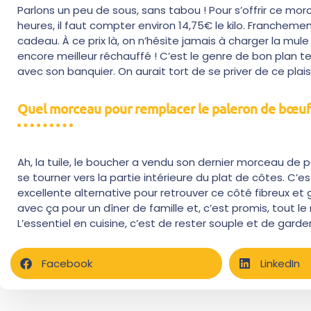
Parlons un peu de sous, sans tabou ! Pour s’offrir ce m
heures, il faut compter environ 14,75€ le kilo. Franchemen
cadeau. À ce prix là, on n’hésite jamais à charger la mule
encore meilleur réchauffé ! C’est le genre de bon plan te
avec son banquier. On aurait tort de se priver de ce plais
Quel morceau pour remplacer le paleron de bœuf
Ah, la tuile, le boucher a vendu son dernier morceau de pa
se tourner vers la partie intérieure du plat de côtes. C’es
excellente alternative pour retrouver ce côté fibreux et g
avec ça pour un dîner de famille et, c’est promis, tout l
L’essentiel en cuisine, c’est de rester souple et de garder
Facebook
LinkedIn