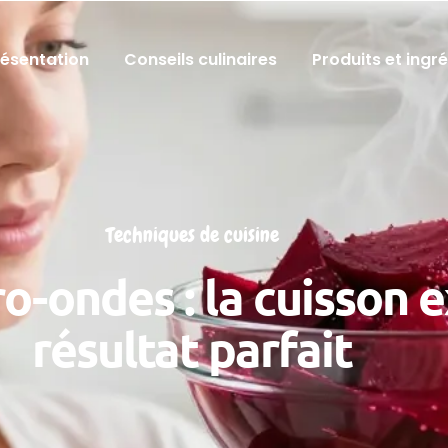
résentation
Conseils culinaires
Produits et ingr
Techniques de cuisine
o-ondes : la cuisson 
résultat parfait