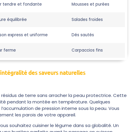
r tendre et fondante
Mousses et purées
ure équilibrée
Salades froides
son express et uniforme
Dés sautés
r ferme
Carpaccios fins
intégralité des saveurs naturelles
 résidus de terre sans arracher la peau protectrice. Cette
midité pendant la montée en température. Quelques
 l’accumulation de pression interne sous la peau. Vous
ement les parois de votre appareil.
ous souhaitez cuisiner le légume dans sa globalité. Un
ir une hygiène parfaite avant le passage en cuisson.