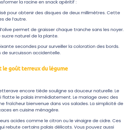
former la racine en snack apéritif :
iguisé pour obtenir des disques de deux millimètres. Cette
s de l’autre.
 d’olive permet de graisser chaque tranche sans les noyer.
 sucre naturel de la plante.
ixante secondes pour surveiller la coloration des bords.
 de surcuisson accidentelle.
nt le goût terreux du légume
a betterave encore tiède souligne sa douceur naturelle. Le
i flatte le palais immédiatement. Le mariage avec des
une fraîcheur bienvenue dans vos salades. La simplicité de
ficaces en cuisine ménagère.
eurs acides comme le citron ou le vinaigre de cidre. Ces
qui rebute certains palais délicats. Vous pouvez aussi