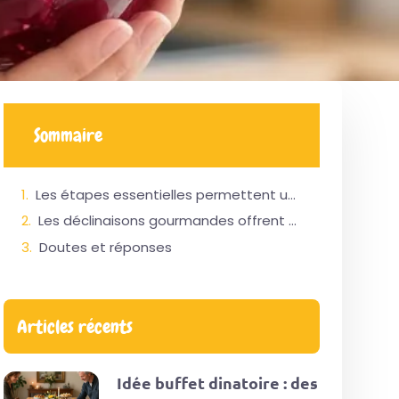
Sommaire
Les étapes essentielles permettent une cuisson à la vapeur rapide et saine
Les déclinaisons gourmandes offrent des options variées pour sublimer vos assiettes
Doutes et réponses
Articles récents
Idée buffet dinatoire : des