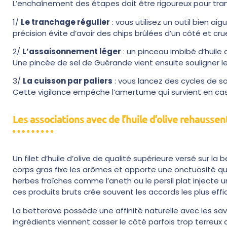
L’enchaînement des étapes doit être rigoureux pour trans
1/
Le tranchage régulier
: vous utilisez un outil bien a
précision évite d’avoir des chips brûlées d’un côté et crue
2/
L’assaisonnement léger
: un pinceau imbibé d’huile
Une pincée de sel de Guérande vient ensuite souligner le
3/
La cuisson par paliers
: vous lancez des cycles de so
Cette vigilance empêche l’amertume qui survient en cas
Les associations avec de l’huile d’olive rehausse
Un filet d’huile d’olive de qualité supérieure versé sur l
corps gras fixe les arômes et apporte une onctuosité qu
herbes fraîches comme l’aneth ou le persil plat injecte 
ces produits bruts crée souvent les accords les plus ef
La betterave possède une affinité naturelle avec les sav
ingrédients viennent casser le côté parfois trop terreux 