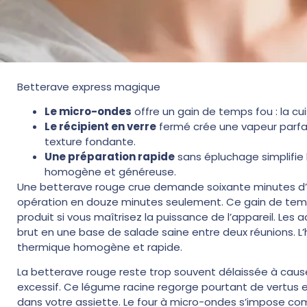
Betterave express magique
Le micro-ondes
offre un gain de temps fou : la c
Le récipient en verre
fermé crée une vapeur parfai
texture fondante.
Une préparation rapide
sans épluchage simplifie l
homogène et généreuse.
Une betterave rouge crue demande soixante minutes d’éb
opération en douze minutes seulement. Ce gain de temps
produit si vous maîtrisez la puissance de l’appareil. Les
brut en une base de salade saine entre deux réunions. L
thermique homogène et rapide.
La betterave rouge reste trop souvent délaissée à cau
excessif. Ce légume racine regorge pourtant de vertus e
dans votre assiette. Le four à micro-ondes s’impose com