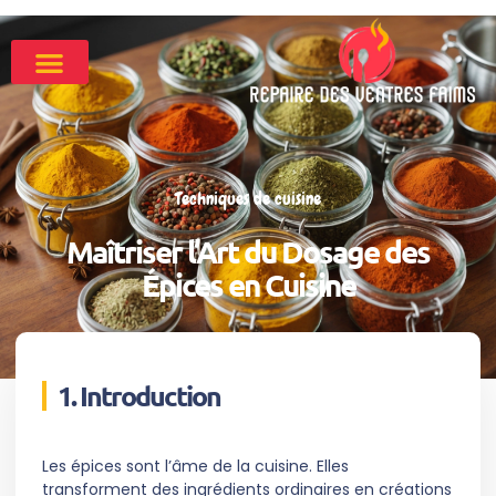
Techniques de cuisine
Maîtriser l’Art du Dosage des
Épices en Cuisine
1. Introduction
Les épices sont l’âme de la cuisine. Elles
transforment des ingrédients ordinaires en créations