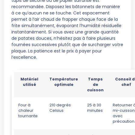
tapis de silicone ou de papier sulfurisé est
recommandée. Disposez les bâtonnets de manière
à ce qu’aucun ne se touche. Cet espacement
permet à l’air chaud de frapper chaque face de la
frite simultanément, évaporant l’humidité résiduelle
instantanément. Si vous avez une grande quantité
de patates douces, n’hésitez pas à faire plusieurs
fournées successives plutôt que de surcharger votre
plaque. La patience est le prix à payer pour
l’excellence.
Matériel
Température
Temps
Conseil 
utilisé
optimale
de
chef
cuisson
Four à
210 degrés
25 à 30
Retourner 
chaleur
Celsius
minutes
mi-cuisson
tournante
avec
précaution