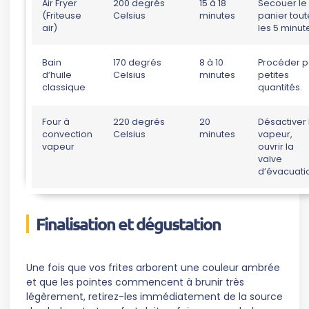
Air Fryer
200 degrés
15 à 18
Secouer le
(Friteuse
Celsius
minutes
panier tout
air)
les 5 minut
Bain
170 degrés
8 à 10
Procéder p
d’huile
Celsius
minutes
petites
classique
quantités.
Four à
220 degrés
20
Désactiver 
convection
Celsius
minutes
vapeur,
vapeur
ouvrir la
valve
d’évacuati
Finalisation et dégustation
Une fois que vos frites arborent une couleur ambrée
et que les pointes commencent à brunir très
légèrement, retirez-les immédiatement de la source