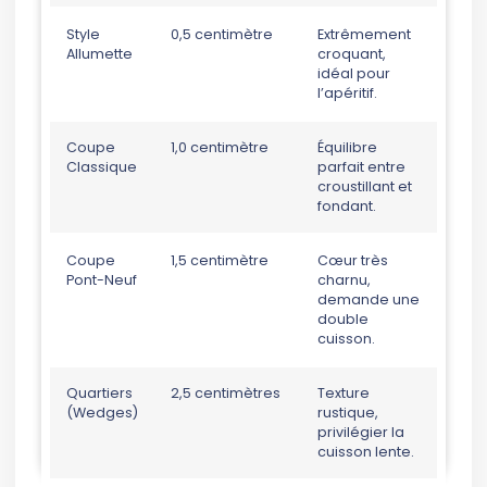
Style
0,5 centimètre
Extrêmement
Allumette
croquant,
idéal pour
l’apéritif.
Coupe
1,0 centimètre
Équilibre
Classique
parfait entre
croustillant et
fondant.
Coupe
1,5 centimètre
Cœur très
Pont-Neuf
charnu,
demande une
double
cuisson.
Quartiers
2,5 centimètres
Texture
(Wedges)
rustique,
privilégier la
cuisson lente.