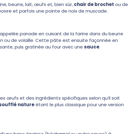
e, beurre, lait, œufs et, bien sûr,
chair de brochet
ou de
 poivre et parfois une pointe de noix de muscade.
 appelée panade en cuisant de la farine dans du beurre
son ou de volaille. Cette pâte est ensuite façonnée en
sante, puis gratinée au four avec une
sauce
.
, les œufs et des ingrédients spécifiques selon qu’il soit
soufflé nature
étant le plus classique pour une version
n d’une base épaisse (béchamel ou autre sauce) à