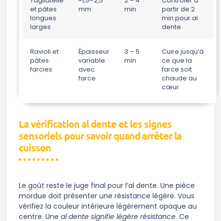
Tagliatelle
~1,5–2,5
2 – 4
Contrôler à
et pâtes
mm
min
partir de 2
longues
min pour al
larges
dente
Ravioli et
Épaisseur
3 – 5
Cuire jusqu’à
pâtes
variable
min
ce que la
farcies
avec
farce soit
farce
chaude au
cœur
La vérification al dente et les signes
sensoriels pour savoir quand arrêter la
cuisson
Le goût reste le juge final pour l’al dente. Une pièce
mordue doit présenter une résistance légère. Vous
vérifiez la couleur intérieure légèrement opaque au
centre. Une
al dente signifie légère résistance
. Ce