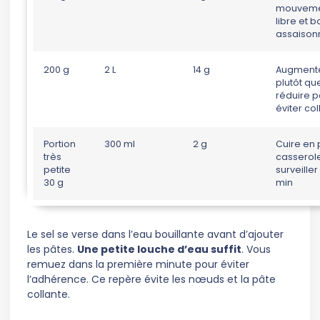
mouvem
libre et b
assaiso
200 g
2 L
14 g
Augmente
plutôt qu
réduire p
éviter co
Portion
300 ml
2 g
Cuire en 
très
casserol
petite
surveiller 
30 g
min
Le sel se verse dans l’eau bouillante avant d’ajouter
les pâtes.
Une petite louche d’eau suffit
. Vous
remuez dans la première minute pour éviter
l’adhérence. Ce repère évite les nœuds et la pâte
collante.