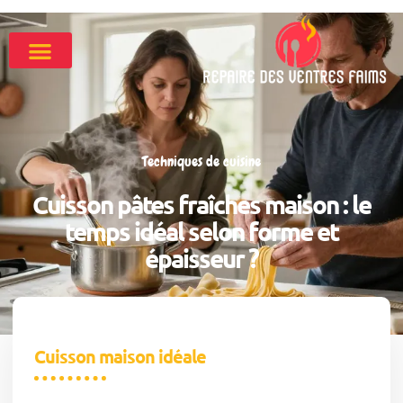
Techniques de cuisine
Cuisson pâtes fraîches maison : le
temps idéal selon forme et
épaisseur ?
Cuisson maison idéale