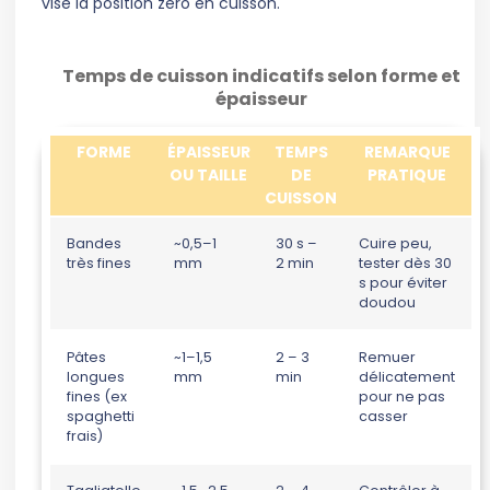
vise la position zéro en cuisson.
Temps de cuisson indicatifs selon forme et
épaisseur
FORME
ÉPAISSEUR
TEMPS
REMARQUE
OU TAILLE
DE
PRATIQUE
CUISSON
Bandes
~0,5–1
30 s –
Cuire peu,
très fines
mm
2 min
tester dès 30
s pour éviter
doudou
Pâtes
~1–1,5
2 – 3
Remuer
longues
mm
min
délicatement
fines (ex
pour ne pas
spaghetti
casser
frais)