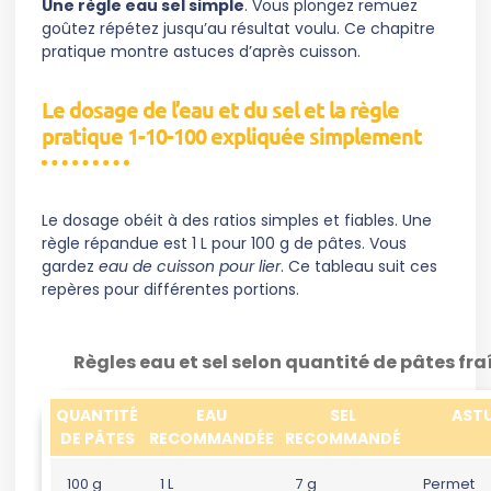
Une règle eau sel simple
. Vous plongez remuez
goûtez répétez jusqu’au résultat voulu. Ce chapitre
pratique montre astuces d’après cuisson.
Le dosage de l’eau et du sel et la règle
pratique 1-10-100 expliquée simplement
Le dosage obéit à des ratios simples et fiables. Une
règle répandue est 1 L pour 100 g de pâtes. Vous
gardez
eau de cuisson pour lier
. Ce tableau suit ces
repères pour différentes portions.
Règles eau et sel selon quantité de pâtes fr
QUANTITÉ
EAU
SEL
AST
DE PÂTES
RECOMMANDÉE
RECOMMANDÉ
100 g
1 L
7 g
Permet