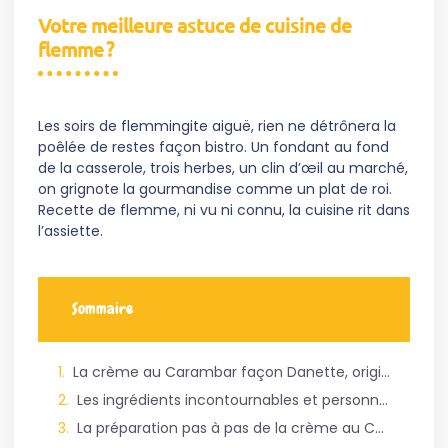
Votre meilleure astuce de cuisine de
flemme ?
Les soirs de flemmingite aiguë, rien ne détrônera la
poêlée de restes façon bistro. Un fondant au fond
de la casserole, trois herbes, un clin d’œil au marché,
on grignote la gourmandise comme un plat de roi.
Recette de flemme, ni vu ni connu, la cuisine rit dans
l’assiette.
Sommaire
La crème au Carambar façon Danette, origine et enjeux du dessert régressif
Les ingrédients incontournables et personnalisables pour réussir sa crème au Carambar
La préparation pas à pas de la crème au Carambar façon Danette, méthodes et conseils