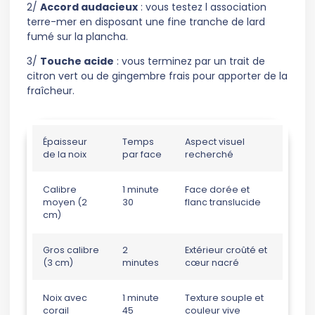
2/
Accord audacieux
: vous testez l association
terre-mer en disposant une fine tranche de lard
fumé sur la plancha.
3/
Touche acide
: vous terminez par un trait de
citron vert ou de gingembre frais pour apporter de la
fraîcheur.
Épaisseur
Temps
Aspect visuel
de la noix
par face
recherché
Calibre
1 minute
Face dorée et
moyen (2
30
flanc translucide
cm)
Gros calibre
2
Extérieur croûté et
(3 cm)
minutes
cœur nacré
Noix avec
1 minute
Texture souple et
corail
45
couleur vive