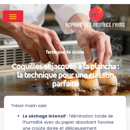
Techniques de cuisine
Coquilles st jacques à la plancha :
la technique pour une cuisson
parfaite
Trésor marin saisi
Le séchage intensif
: l’élimination totale de
l’humidité avec du papier absorbant favorise
une croûte dorée et délicieusement