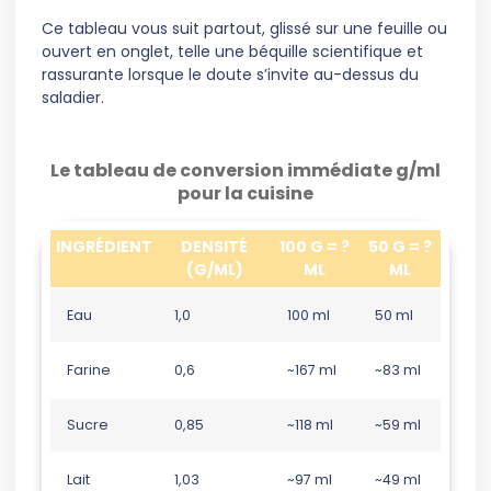
Ce tableau vous suit partout, glissé sur une feuille ou
ouvert en onglet, telle une béquille scientifique et
rassurante lorsque le doute s’invite au-dessus du
saladier.
Le tableau de conversion immédiate g/ml
pour la cuisine
INGRÉDIENT
DENSITÉ
100 G = ?
50 G = ?
(G/ML)
ML
ML
Eau
1,0
100 ml
50 ml
Farine
0,6
~167 ml
~83 ml
Sucre
0,85
~118 ml
~59 ml
Lait
1,03
~97 ml
~49 ml