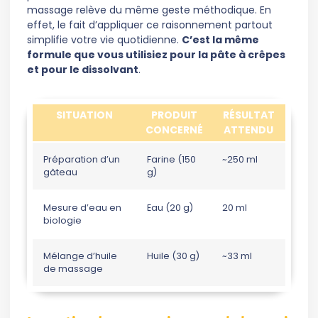
massage relève du même geste méthodique. En
effet, le fait d’appliquer ce raisonnement partout
simplifie votre vie quotidienne.
C’est la même
formule que vous utilisiez pour la pâte à crêpes
et pour le dissolvant
.
SITUATION
PRODUIT
RÉSULTAT
CONCERNÉ
ATTENDU
Préparation d’un
Farine (150
~250 ml
gâteau
g)
Mesure d’eau en
Eau (20 g)
20 ml
biologie
Mélange d’huile
Huile (30 g)
~33 ml
de massage