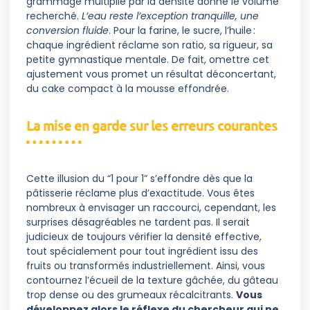
grammage multiplié par la densité donne le volume
recherché.
L’eau reste l’exception tranquille, une
conversion fluide
. Pour la farine, le sucre, l’huile :
chaque ingrédient réclame son ratio, sa rigueur, sa
petite gymnastique mentale. De fait, omettre cet
ajustement vous promet un résultat déconcertant,
du cake compact à la mousse effondrée.
La mise en garde sur les erreurs courantes
Cette illusion du “1 pour 1” s’effondre dès que la
pâtisserie réclame plus d’exactitude. Vous êtes
nombreux à envisager un raccourci, cependant, les
surprises désagréables ne tardent pas. Il serait
judicieux de toujours vérifier la densité effective,
tout spécialement pour tout ingrédient issu des
fruits ou transformés industriellement. Ainsi, vous
contournez l’écueil de la texture gâchée, du gâteau
trop dense ou des grumeaux récalcitrants.
Vous
développez alors le réflexe du chercheur qui ne