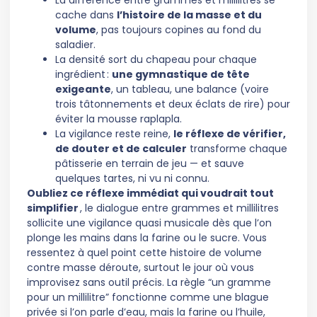
La différence entre grammes et millilitres se
cache dans
l’histoire de la masse et du
volume
, pas toujours copines au fond du
saladier.
La densité sort du chapeau pour chaque
ingrédient :
une gymnastique de tête
exigeante
, un tableau, une balance (voire
trois tâtonnements et deux éclats de rire) pour
éviter la mousse raplapla.
La vigilance reste reine,
le réflexe de vérifier,
de douter et de calculer
transforme chaque
pâtisserie en terrain de jeu — et sauve
quelques tartes, ni vu ni connu.
Oubliez ce réflexe immédiat qui voudrait tout
simplifier
, le dialogue entre grammes et millilitres
sollicite une vigilance quasi musicale dès que l’on
plonge les mains dans la farine ou le sucre. Vous
ressentez à quel point cette histoire de volume
contre masse déroute, surtout le jour où vous
improvisez sans outil précis. La règle “un gramme
pour un millilitre” fonctionne comme une blague
privée si l’on parle d’eau, mais la farine ou l’huile,