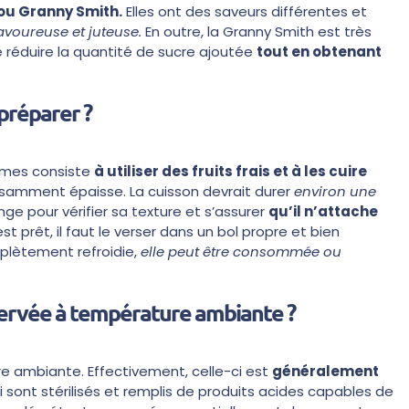
 ou Granny Smith.
Elles ont des saveurs différentes et
savoureuse et juteuse.
En outre, la Granny Smith est très
e réduire la quantité de sucre ajoutée
tout en obtenant
préparer ?
mmes consiste
à utiliser des fruits frais et à les cuire
fisamment épaisse. La cuisson devrait durer
environ une
ange pour vérifier sa texture et s’assurer
qu’il n’attache
t prêt, il faut le verser dans un bol propre et bien
omplètement refroidie,
elle peut être consommée ou
servée à température ambiante ?
 ambiante. Effectivement, celle-ci est
généralement
 sont stérilisés et remplis de produits acides capables de