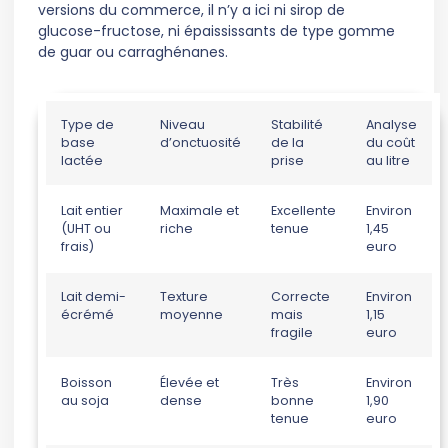
versions du commerce, il n’y a ici ni sirop de
glucose-fructose, ni épaississants de type gomme
de guar ou carraghénanes.
Type de
Niveau
Stabilité
Analyse
base
d’onctuosité
de la
du coût
lactée
prise
au litre
Lait entier
Maximale et
Excellente
Environ
(UHT ou
riche
tenue
1,45
frais)
euro
Lait demi-
Texture
Correcte
Environ
écrémé
moyenne
mais
1,15
fragile
euro
Boisson
Élevée et
Très
Environ
au soja
dense
bonne
1,90
tenue
euro