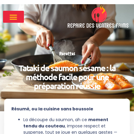
Recettes
Tataki de saumon sésame : la
méthode facile pour une
préparation réussie
Résumé, ou la cuisine sans boussole
La découpe du saumon, ah ce
moment
tendu du couteau
, impose respect et
suspense, tout se joue en quelques gestes —