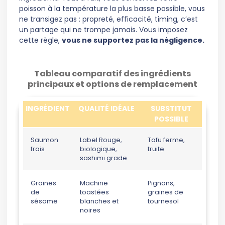
poisson à la température la plus basse possible, vous
ne transigez pas : propreté, efficacité, timing, c’est
un partage qui ne trompe jamais. Vous imposez
cette règle,
vous ne supportez pas la négligence.
Tableau comparatif des ingrédients
principaux et options de remplacement
INGRÉDIENT
QUALITÉ IDÉALE
SUBSTITUT
POSSIBLE
Saumon
Label Rouge,
Tofu ferme,
frais
biologique,
truite
sashimi grade
Graines
Machine
Pignons,
de
toastées
graines de
sésame
blanches et
tournesol
noires