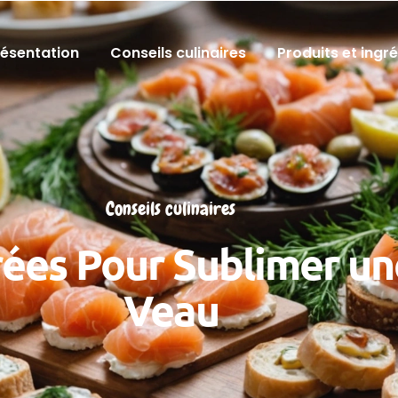
résentation
Conseils culinaires
Produits et ingr
Conseils culinaires
rées Pour Sublimer un
Veau