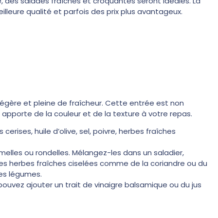
 des salades fraîches et croquantes seront idéales. La
leure qualité et parfois des prix plus avantageux.
légère et pleine de fraîcheur. Cette entrée est non
e apporte de la couleur et de la texture à votre repas.
erises, huile d’olive, sel, poivre, herbes fraîches
melles ou rondelles. Mélangez-les dans un saladier,
 des herbes fraîches ciselées comme de la coriandre ou du
des légumes.
pouvez ajouter un trait de vinaigre balsamique ou du jus