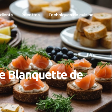
édients
Recettes
Techniques de cuisine
e Blanquette de