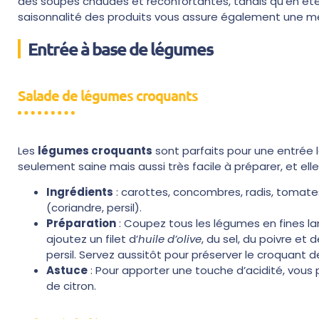
des soupes chaudes et réconfortantes, tandis qu’en été,
saisonnalité des produits vous assure également une meil
Entrée à base de légumes
Salade de légumes croquants
Les
légumes croquants
sont parfaits pour une entrée 
seulement saine mais aussi très facile à préparer, et ell
Ingrédients
: carottes, concombres, radis, tomates c
(coriandre, persil).
Préparation
: Coupez tous les légumes en fines la
ajoutez un filet d’
huile d’olive
, du sel, du poivre et
persil. Servez aussitôt pour préserver le croquant 
Astuce
: Pour apporter une touche d’acidité, vous 
de citron.