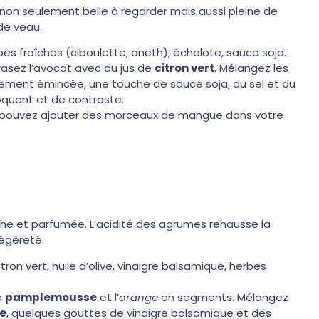
 non seulement belle à regarder mais aussi pleine de
de veau.
rbes fraîches (ciboulette, aneth), échalote, sauce soja.
rasez l’avocat avec du jus de
citron vert
. Mélangez les
inement émincée, une touche de sauce soja, du sel et du
roquant et de contraste.
ous pouvez ajouter des morceaux de mangue dans votre
che et parfumée. L’acidité des agrumes rehausse la
égèreté.
on vert, huile d’olive, vinaigre balsamique, herbes
e
pamplemousse
et l’
orange
en segments. Mélangez
ve
, quelques gouttes de vinaigre balsamique et des