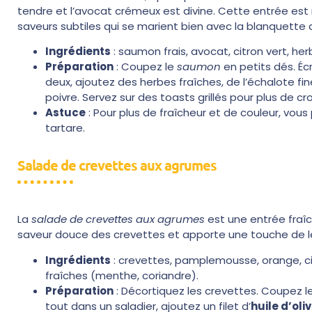
tendre et l’avocat crémeux est divine. Cette entrée est
saveurs subtiles qui se marient bien avec la blanquette 
Ingrédients
: saumon frais, avocat, citron vert, he
Préparation
: Coupez le
saumon
en petits dés. Éc
deux, ajoutez des herbes fraîches, de l’échalote f
poivre. Servez sur des toasts grillés pour plus de c
Astuce
: Pour plus de fraîcheur et de couleur, v
tartare.
Salade de crevettes aux agrumes
La
salade de crevettes aux agrumes
est une entrée fraî
saveur douce des crevettes et apporte une touche de l
Ingrédients
: crevettes, pamplemousse, orange, citr
fraîches (menthe, coriandre).
Préparation
: Décortiquez les crevettes. Coupez l
tout dans un saladier, ajoutez un filet d’
huile d’oli