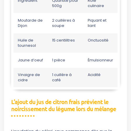
Ingrédient
Quantité pour
Rôle
500g
culinaire
Moutarde de
2 cuillères à
Piquant et
Dijon
soupe
liant
Huile de
15 centilitres
Onctuosité
tournesol
Jaune d’oeuf
1 pièce
Émulsionneur
Vinaigre de
1 cuillère à
Acidité
cidre
café
L’ajout du jus de citron frais prévient le
noircissement du légume lors du mélange