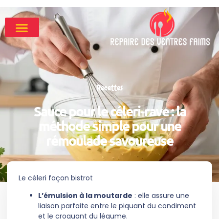
Recettes
Sauce pour le céleri-rave : la
méthode simple pour une
rémoulade savoureuse
Le céleri façon bistrot
L’émulsion à la moutarde
: elle assure une
liaison parfaite entre le piquant du condiment
et le croquant du légume.