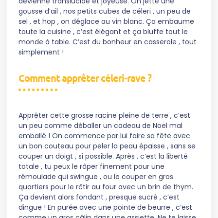
devienne translucide et joyeuse. On jette une
gousse d’ail , nos petits cubes de céleri , un peu de
sel , et hop , on déglace au vin blanc. Ça embaume
toute la cuisine , c’est élégant et ça bluffe tout le
monde à table. C’est du bonheur en casserole , tout
simplement !
Comment apprêter céleri-rave ?
Apprêter cette grosse racine pleine de terre , c’est
un peu comme déballer un cadeau de Noël mal
emballé ! On commence par lui faire sa fête avec
un bon couteau pour peler la peau épaisse , sans se
couper un doigt , si possible. Après , c’est la liberté
totale , tu peux le râper finement pour une
rémoulade qui swingue , ou le couper en gros
quartiers pour le rôtir au four avec un brin de thym.
Ça devient alors fondant , presque sucré , c’est
dingue ! En purée avec une pointe de beurre , c’est
comme un gros câlin dans une assiette. Ne te laisse