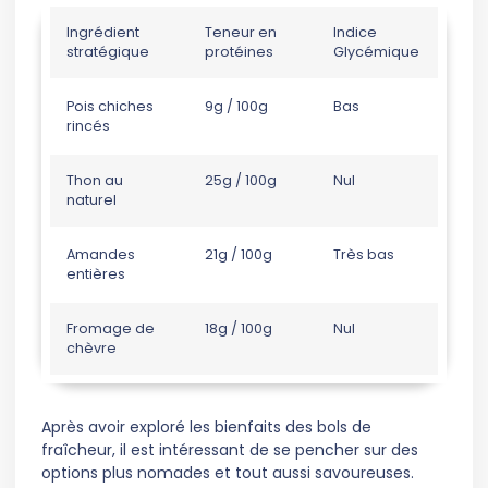
Ingrédient
Teneur en
Indice
stratégique
protéines
Glycémique
Pois chiches
9g / 100g
Bas
rincés
Thon au
25g / 100g
Nul
naturel
Amandes
21g / 100g
Très bas
entières
Fromage de
18g / 100g
Nul
chèvre
Après avoir exploré les bienfaits des bols de
fraîcheur, il est intéressant de se pencher sur des
options plus nomades et tout aussi savoureuses.