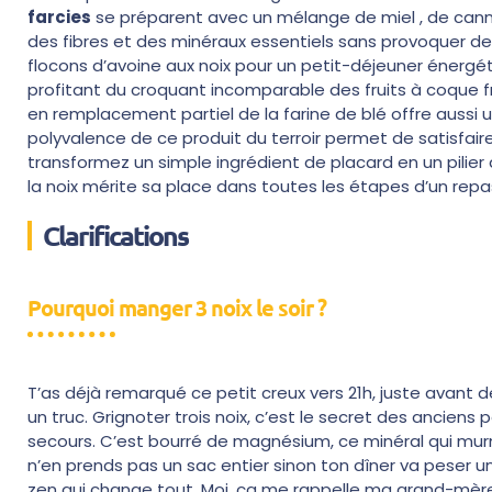
farcies
se préparent avec un mélange de miel , de canne
des fibres et des minéraux essentiels sans provoquer de
flocons d’avoine aux noix pour un petit-déjeuner énergét
profitant du croquant incomparable des fruits à coque fr
en remplacement partiel de la farine de blé offre aussi 
polyvalence de ce produit du terroir permet de satisfaire
transformez un simple ingrédient de placard en un pilier
la noix mérite sa place dans toutes les étapes d’un repa
Clarifications
Pourquoi manger 3 noix le soir ?
T’as déjà remarqué ce petit creux vers 21h, juste avant d
un truc. Grignoter trois noix, c’est le secret des anciens
secours. C’est bourré de magnésium, ce minéral qui murm
n’en prends pas un sac entier sinon ton dîner va peser une 
zen qui change tout. Moi, ça me rappelle ma grand-mère q