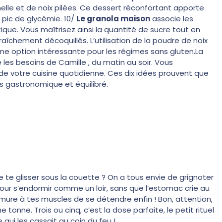
lle et de noix pilées. Ce dessert réconfortant apporte
 pic de glycémie. 10/
Le granola maison
associe les
ique. Vous maîtrisez ainsi la quantité de sucre tout en
aîchement décoquillés. L’utilisation de la poudre de noix
une option intéressante pour les régimes sans gluten.La
 les besoins de Camille , du matin au soir. Vous
 de votre cuisine quotidienne. Ces dix idées prouvent que
s gastronomique et équilibré.
e te glisser sous la couette ? On a tous envie de grignoter
 pour s’endormir comme un loir, sans que l’estomac crie au
ure à tes muscles de se détendre enfin ! Bon, attention,
tonne. Trois ou cinq, c’est la dose parfaite, le petit rituel
ui les cassait au coin du feu !