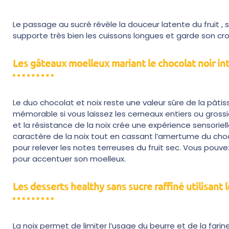
Le passage au sucré révèle la douceur latente du fruit , s
supporte très bien les cuissons longues et garde son c
Les gâteaux moelleux mariant le chocolat noir inte
Le duo chocolat et noix reste une valeur sûre de la pâti
mémorable si vous laissez les cerneaux entiers ou gross
et la résistance de la noix crée une expérience sensoriel
caractère de la noix tout en cassant l’amertume du cho
pour relever les notes terreuses du fruit sec. Vous pouvez
pour accentuer son moelleux.
Les desserts healthy sans sucre raffiné utilisant l
La noix permet de limiter l’usage du beurre et de la fari