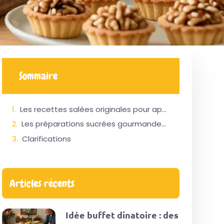
Sommaire
Les recettes salées originales pour apporter du relief à vos menus de saison
Les préparations sucrées gourmandes qui valorisent la richesse nutritionnelle des noix
Clarifications
Articles récents
Idée buffet dinatoire : des