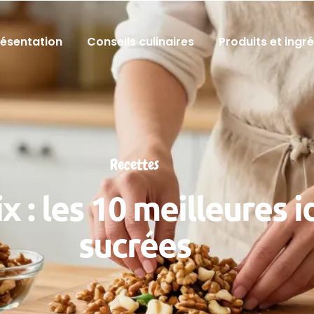
résentation
Conseils culinaires
Produits et ingr
Recettes
x : les 10 meilleures i
sucrées