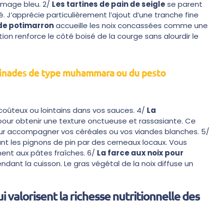
romage bleu. 2/
Les tartines de pain de seigle
se parent
ré. J’apprécie particulièrement l’ajout d’une tranche fine
 de potimarron
accueille les noix concassées comme une
tion renforce le côté boisé de la courge sans alourdir le
rtinades de type muhammara ou du pesto
oûteux ou lointains dans vos sauces. 4/
La
 pour obtenir une texture onctueuse et rassasiante. Ce
pour accompagner vos céréales ou vos viandes blanches. 5/
çant les pignons de pin par des cerneaux locaux. Vous
ent aux pâtes fraîches. 6/
La farce aux noix pour
dant la cuisson. Le gras végétal de la noix diffuse un
valorisent la richesse nutritionnelle des