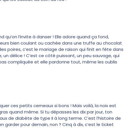
nd qu’on l’invite à danser ! Elle adore quand ça fond,
leurs bien coulant ou cachée dans une truffe au chocolat
es poires, c’est le mariage de raison qui finit en fête dans
ge, un délice ! C’est ce côté puissant, un peu sauvage, qui
est pas compliquée et elle pardonne tout, même les oublis
er ces petits cerneaux si bons ! Mais voilà, la noix est
ras quand même. Si tu dépasses les dix par jour, ton
ux de diabète de type II à long terme. C’est l’histoire de
 en garder pour demain, non ? Cinq à dix, c’est le ticket