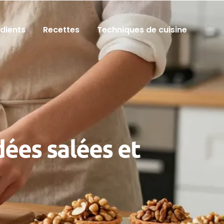
édients
Recettes
Techniques de cuisine
dées salées et