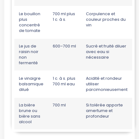
Le bouillon
700 ml plus
Corpulence et
plus
1 c. à s.
couleur proches du
concentré
vin
de tomate
Le jus de
600–700 ml
Sucré et fruité diluer
raisin noir
avec eau si
non
nécessaire
fermenté
Le vinaigre
1 c. à s. plus
Acidité et rondeur
balsamique
700 ml eau
utiliser
dilué
parcimonieusement
La bière
700 ml
Si tolérée apporte
brune ou
amertume et
bière sans
profondeur
alcool