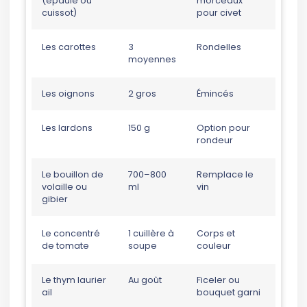
(épaule ou
morceaux
cuissot)
pour civet
Les carottes
3
Rondelles
moyennes
Les oignons
2 gros
Émincés
Les lardons
150 g
Option pour
rondeur
Le bouillon de
700–800
Remplace le
volaille ou
ml
vin
gibier
Le concentré
1 cuillère à
Corps et
de tomate
soupe
couleur
Le thym laurier
Au goût
Ficeler ou
ail
bouquet garni