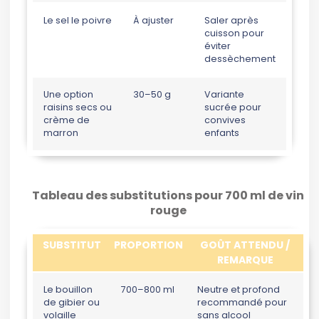
Le sel le poivre
À ajuster
Saler après
cuisson pour
éviter
dessèchement
Une option
30–50 g
Variante
raisins secs ou
sucrée pour
crème de
convives
marron
enfants
Tableau des substitutions pour 700 ml de vin
rouge
SUBSTITUT
PROPORTION
GOÛT ATTENDU /
REMARQUE
Le bouillon
700–800 ml
Neutre et profond
de gibier ou
recommandé pour
volaille
sans alcool