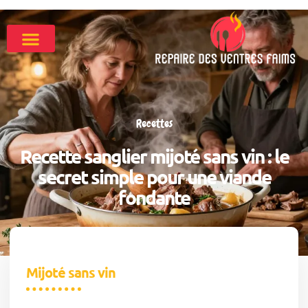
Recettes
Recette sanglier mijoté sans vin : le
secret simple pour une viande
fondante
Mijoté sans vin