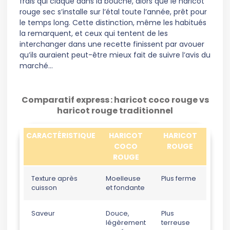
frais qui claque dans la bouche, alors que le haricot
rouge sec s’installe sur l’étal toute l’année, prêt pour
le temps long. Cette distinction, même les habitués
la remarquent, et ceux qui tentent de les
interchanger dans une recette finissent par avouer
qu’ils auraient peut-être mieux fait de suivre l’avis du
marché…
Comparatif express : haricot coco rouge vs
haricot rouge traditionnel
CARACTÉRISTIQUE
HARICOT
HARICOT
COCO
ROUGE
ROUGE
Texture après
Moelleuse
Plus ferme
cuisson
et fondante
Saveur
Douce,
Plus
légèrement
terreuse