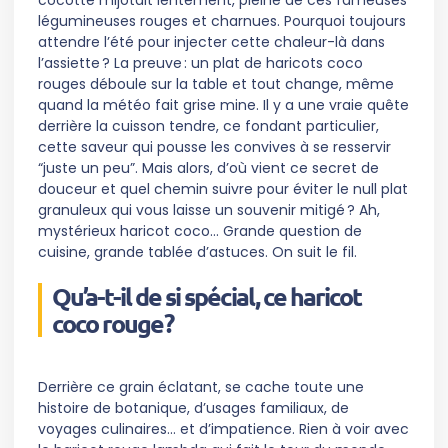
cocotte mijotait lentement, pleine de ces fameuses
légumineuses rouges et charnues. Pourquoi toujours
attendre l’été pour injecter cette chaleur-là dans
l’assiette ? La preuve : un plat de haricots coco
rouges déboule sur la table et tout change, même
quand la météo fait grise mine. Il y a une vraie quête
derrière la cuisson tendre, ce fondant particulier,
cette saveur qui pousse les convives à se resservir
“juste un peu”. Mais alors, d’où vient ce secret de
douceur et quel chemin suivre pour éviter le null plat
granuleux qui vous laisse un souvenir mitigé ? Ah,
mystérieux haricot coco… Grande question de
cuisine, grande tablée d’astuces. On suit le fil.
Qu’a-t-il de si spécial, ce haricot
coco rouge ?
Derrière ce grain éclatant, se cache toute une
histoire de botanique, d’usages familiaux, de
voyages culinaires… et d’impatience. Rien à voir avec