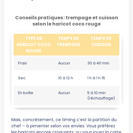
Conseils pratiques : trempage et cuisson
selon le haricot coco rouge
TYPE DE
TEMPS DE
TEMPS DE
HARICOT COCO
TREMPAGE
CUISSON
ROUGE
Frais
Aucun
30 à 40 min
Sec
10 à 12 h
1 h à 1 h 15
En boîte
Aucun
5 à 10 min
(réchauffage)
Mais, concrètement, ce timing c’est la partition du
chef – à pimenter selon vos envies. Vous préférez
les haricots encore croquants, ou vous jouez la carte