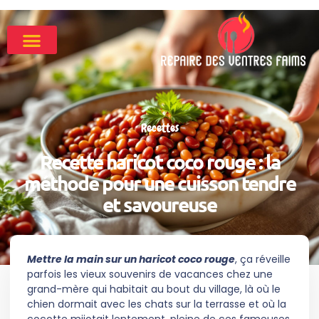
Recettes
Recette haricot coco rouge : la
méthode pour une cuisson tendre
et savoureuse
Mettre la main sur un haricot coco rouge
, ça réveille
parfois les vieux souvenirs de vacances chez une
grand-mère qui habitait au bout du village, là où le
chien dormait avec les chats sur la terrasse et où la