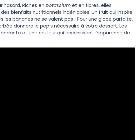
r hasard. Riches en
potassium
et en fibres, elles
 bienfaits nutritionnels indéniables. Un fruit qui inspire
es les bananes ne se valent pas ! Pour une glace parfaite,
cerbée donnera le pep’s nécessaire à votre dessert. Les
ondante et une couleur qui enrichissent l’apparence de