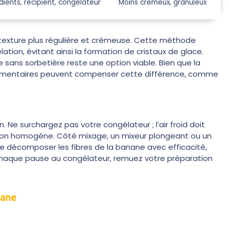
dients, récipient, congélateur
Moins crémeux, granuleux
ne texture plus régulière et crémeuse. Cette méthode
tion, évitant ainsi la formation de cristaux de glace.
sans sorbetière reste une option viable. Bien que la
lémentaires peuvent compenser cette différence, comme
n. Ne surchargez pas votre congélateur ; l’air froid doit
ation homogène. Côté mixage, un mixeur plongeant ou un
 de décomposer les fibres de la banane avec efficacité,
re chaque pause au congélateur, remuez votre préparation
nane