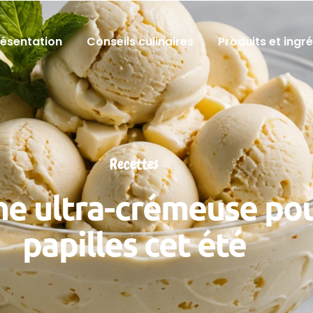
résentation
Conseils culinaires
Produits et ingr
Recettes
ne ultra-crémeuse pou
papilles cet été