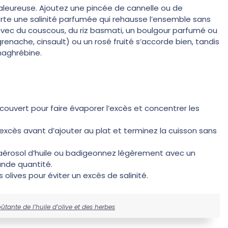
haleureuse. Ajoutez une pincée de cannelle ou de
rte une salinité parfumée qui rehausse l’ensemble sans
ec du couscous, du riz basmati, un boulgour parfumé ou
grenache, cinsault) ou un rosé fruité s’accorde bien, tandis
maghrébine.
découvert pour faire évaporer l’excès et concentrer les
’excès avant d’ajouter au plat et terminez la cuisson sans
z un aérosol d’huile ou badigeonnez légèrement avec un
ande quantité.
s olives pour éviter un excès de salinité.
ûtante de l’huile d’olive et des herbes