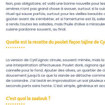
Non, pas obligatoire, et voilà une bonne nouvelle pour le
amères n’ont pas grand chose à avouer, surtout si la cuiss
rituel qui sauve parfois, surtout pour les vieilles beautés
goûter avant de s’embêter, et si l’amertume est là, saler, l
a rendu toutes les salades, mais l’huile d’olive a miracul
cuisine pardonne souvent, au final.
Quelle est la recette du poulet façon tajine de Cyr
La version de Cyril Lignac circule, souvent mimée, mais la 
une interprétation affectueuse. Poulet doré, oignons qu
cannelle pour le fond. Ajouter des olives, un quartier de ci
doucement jusqu’à ce que la viande se détache comme u
de coriandre. J’ai testé en improvisation un soir pluvieu
seconds parts sans honte. C’est simple, généreux et accu
C’est quoi le zaalouk ?