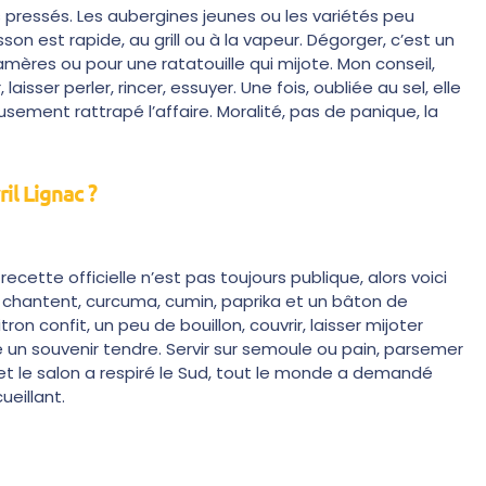
s pressés. Les aubergines jeunes ou les variétés peu
on est rapide, au grill ou à la vapeur. Dégorger, c’est un
 amères ou pour une ratatouille qui mijote. Mon conseil,
aisser perler, rincer, essuyer. Une fois, oubliée au sel, elle
eusement rattrapé l’affaire. Moralité, pas de panique, la
il Lignac ?
recette officielle n’est pas toujours publique, alors voici
i chantent, curcuma, cumin, paprika et un bâton de
tron confit, un peu de bouillon, couvrir, laisser mijoter
n souvenir tendre. Servir sur semoule ou pain, parsemer
x et le salon a respiré le Sud, tout le monde a demandé
eillant.