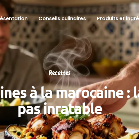
résentation
Conseils culinaires
Produits et ingr
Recettes
nes à la marocaine : l
pas inratable