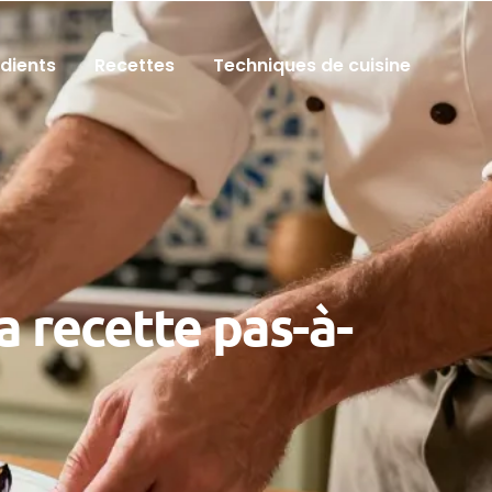
édients
Recettes
Techniques de cuisine
a recette pas-à-