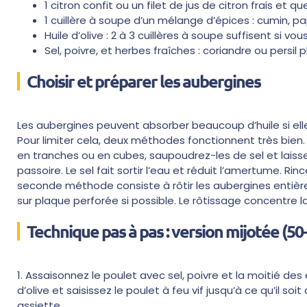
1 citron confit ou un filet de jus de citron frais et q
1 cuillère à soupe d’un mélange d’épices : cumin, pa
Huile d’olive : 2 à 3 cuillères à soupe suffisent si v
Sel, poivre, et herbes fraîches : coriandre ou persil p
Choisir et préparer les aubergines
Les aubergines peuvent absorber beaucoup d’huile si e
Pour limiter cela, deux méthodes fonctionnent très bien
en tranches ou en cubes, saupoudrez-les de sel et laisse
passoire. Le sel fait sortir l’eau et réduit l’amertume. R
seconde méthode consiste à rôtir les aubergines entières
sur plaque perforée si possible. Le rôtissage concentre l
Technique pas à pas : version mijotée (5
1. Assaisonnez le poulet avec sel, poivre et la moitié des
d’olive et saisissez le poulet à feu vif jusqu’à ce qu’il so
assiette.