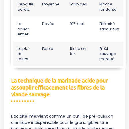
L’épaule
Moyenne
1g lipides
Mâche
parée
fondante
Le
Élevée
105 kcal
Effiloché
collier
savoureux
entier
Le plat
Faible
Riche en
Goût
de
fer
sauvage
côtes
marqué
La technique de la marinade acide pour
assouplir efficacement les fibres de la
viande sauvage
L’acidité intervient comme un outil de pré-cuisson
chimique indispensable pour le grand gibier. Une
immersion prolongée dans un liquide acide permet