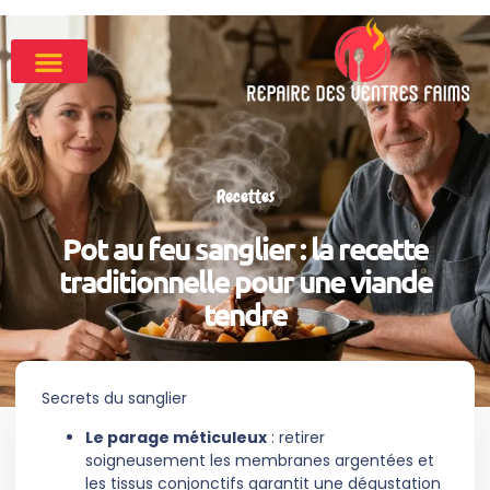
Recettes
Pot au feu sanglier : la recette
traditionnelle pour une viande
tendre
Secrets du sanglier
Le parage méticuleux
: retirer
soigneusement les membranes argentées et
les tissus conjonctifs garantit une dégustation