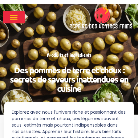
Produits et ingrédients
Des pommes de terre et choux :
secrets de saveurs inattendues en
cuisine
Explorez avec nous l’univers riche et passionnant des
pommes de terre et choux, ces légumes souvent
sous-estimés mais pourtant indispensables dans
nos assiettes. Apprenez leur histoire, leurs bienfaits