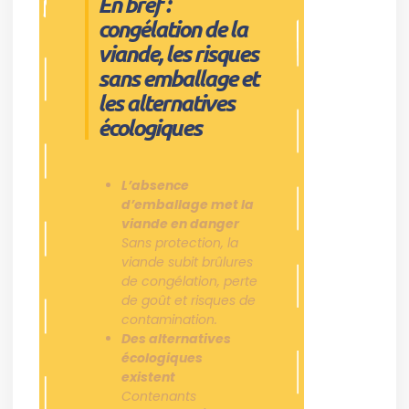
En bref :
congélation de la
viande, les risques
sans emballage et
les alternatives
écologiques
L’absence
d’emballage met la
viande en danger
Sans protection, la
viande subit brûlures
de congélation, perte
de goût et risques de
contamination.
Des alternatives
écologiques
existent
Contenants