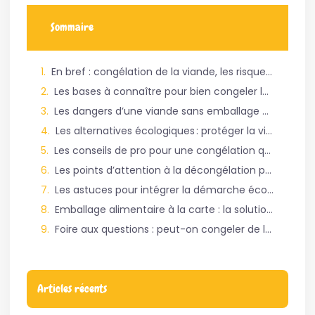
Sommaire
En bref : congélation de la viande, les risques sans emballage et les alternatives écologiques
Les bases à connaître pour bien congeler la viande crue ou cuite
Les dangers d’une viande sans emballage au congélateur : pas si anodin
Les alternatives écologiques : protéger la viande sans sacrifier la planète
Les conseils de pro pour une congélation qui allie sécurité, praticité et écologie
Les points d’attention à la décongélation pour préserver la qualité de la viande
Les astuces pour intégrer la démarche écologique au quotidien
Emballage alimentaire à la carte : la solution First Pack pour des exigeants
Foire aux questions : peut-on congeler de la viande sans emballage ?
Articles récents