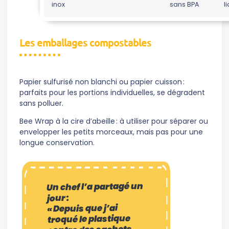
inox
sans BPA
l
Les emballages compostables
Papier sulfurisé non blanchi ou papier cuisson :
parfaits pour les portions individuelles, se dégradent
sans polluer.
Bee Wrap à la cire d’abeille : à utiliser pour séparer ou
envelopper les petits morceaux, mais pas pour une
longue conservation.
Un chef l’a partagé un
jour :
« Depuis que j’ai
troqué le plastique