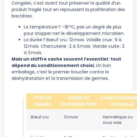
Congeler, c’est avant tout préserver la qualité d’un
produit fragile tout en repoussant la prolifération des
bactéries.
La température ? –18 °C, pas un degré de plus
pour stopper net le développement microbien.
La durée ? Bœuf cru : 12 mois. Volaille crue : 9 à
12 mois. Charcuterie : 2 à 3 mois. Viande cuite : 2
à 3 mois.
Mais un chiffre cache souvent l’essentiel : tout
dépend du conditionnement choisi.
Un bon
emballage, c’est le premier bouclier contre la
déshydratation et la transmission de germes.
TYPE DE
DURÉE DE
CONDITIONNEM
VIANDE
CONSERVATION
CONSEILLÉ
Bœuf cru
12 mois
Hermétique ou
sous vide