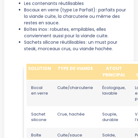
Les contenants réutilisables
Bocaux en verre (type Le Parfait) : parfaits pour
la viande cuite, la charcuterie ou même des
restes en sauce.
Boîtes inox : robustes, empilables, elles
conviennent aussi pour la viande cuite.
Sachets silicone réutilisables : un must pour
steak, morceaux crus, ou viande hachée.
SOLUTION
TYPE DE VIANDE
ATOUT
PRINCIPAL
Bocal
Cuite/charcuterie
Écologique,
L
en verre
lavable
e
p
Sachet
Crue, hachée
Souple,
V
silicone
durable
l
Boîte
Cuite/sauce
Solide,
P