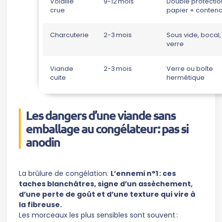
Volaille
9-12 mois
Double protection
crue
papier + contena
Charcuterie
2-3 mois
Sous vide, bocal,
verre
Viande
2-3 mois
Verre ou boîte
cuite
hermétique
Les dangers d’une viande sans
emballage au congélateur : pas si
anodin
La brûlure de congélation.
L’ennemi n°1 : ces
taches blanchâtres, signe d’un assèchement,
d’une perte de goût et d’une texture qui vire à
la fibreuse.
Les morceaux les plus sensibles sont souvent :