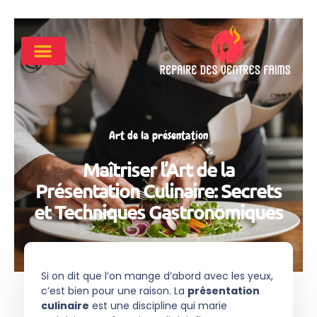
Art de la présentation
Maîtriser l’Art de la
Présentation Culinaire: Secrets
et Techniques Gastronomiques
Si on dit que l’on mange d’abord avec les yeux,
c’est bien pour une raison. La
présentation
culinaire
est une discipline qui marie