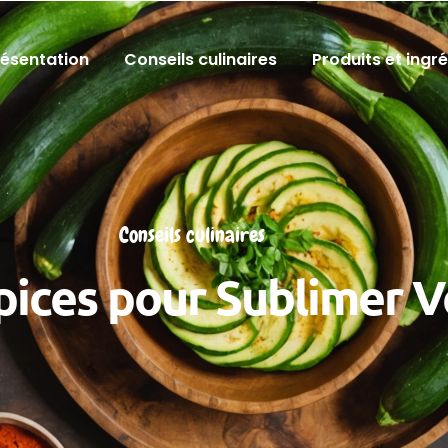
résentation
Conseils culinaires
Produits et ingr
Conseils culinaires
pices pour Sublimer 