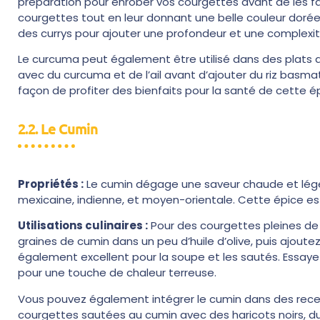
préparation pour enrober vos courgettes avant de les fa
courgettes tout en leur donnant une belle couleur doré
des currys pour ajouter une profondeur et une complexit
Le curcuma peut également être utilisé dans des plats de
avec du curcuma et de l’ail avant d’ajouter du riz basma
façon de profiter des bienfaits pour la santé de cette é
2.2. Le Cumin
Propriétés :
Le cumin dégage une saveur chaude et légè
mexicaine, indienne, et moyen-orientale. Cette épice est
Utilisations culinaires :
Pour des courgettes pleines de 
graines de cumin dans un peu d’huile d’olive, puis ajou
également excellent pour la soupe et les sautés. Essaye
pour une touche de chaleur terreuse.
Vous pouvez également intégrer le cumin dans des rece
courgettes sautées au cumin avec des haricots noirs, du