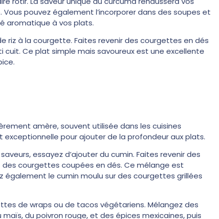
ire rôtir. La saveur unique du curcuma rehaussera vos
e. Vous pouvez également l’incorporer dans des soupes et
é aromatique à vos plats.
 riz à la courgette. Faites revenir des courgettes en dés
ti cuit. Ce plat simple mais savoureux est une excellente
pice.
rement amère, souvent utilisée dans les cuisines
 exceptionnelle pour ajouter de la profondeur aux plats.
saveurs, essayez d’ajouter du cumin. Faites revenir des
tez des courgettes coupées en dés. Ce mélange est
z également le cumin moulu sur des courgettes grillées
ttes de wraps ou de tacos végétariens. Mélangez des
 maïs, du poivron rouge, et des épices mexicaines, puis