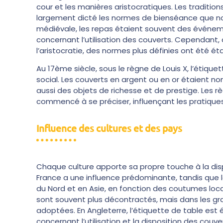
cour et les manières aristocratiques. Les traditio
largement dicté les normes de bienséance que nou
médiévale, les repas étaient souvent des événem
concernant l’utilisation des couverts. Cependant,
l’aristocratie, des normes plus définies ont été éta
Au 17ème siècle, sous le règne de Louis X, l’étiq
social. Les couverts en argent ou en or étaient 
aussi des objets de richesse et de prestige. Les rè
commencé à se préciser, influençant les pratiques 
Influence des cultures et des pays
Chaque culture apporte sa propre touche à la disp
France a une influence prédominante, tandis que 
du Nord et en Asie, en fonction des coutumes locale
sont souvent plus décontractés, mais dans les gra
adoptées. En Angleterre, l’étiquette de table est
concernant l’utilisation et la disposition des couve