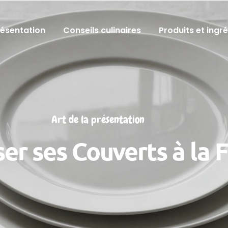
résentation
Conseils culinaires
Produits et ingr
Art de la présentation
ser ses Couverts à la 