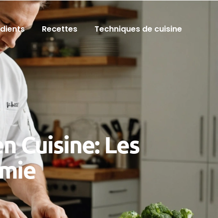
édients
Recettes
Techniques de cuisine
n Cuisine: Les
omie