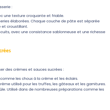
serie :
ec une texture croquante et friable.
tisseries élaborées. Chaque couche de pâte est séparée
et croustillant.
iscuits, avec une consistance sablonneuse et une richesse
crées
liser des crèmes et sauces sucrées :
omme les choux à la crème et les éclairs.
e utilisé pour les truffes, les gâteaux et les garnitures.
l brûle. Utilisé dans de nombreuses préparations comme les