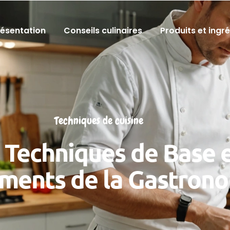
résentation
Conseils culinaires
Produits et ingr
Techniques de cuisine
 Techniques de Base e
ments de la Gastron