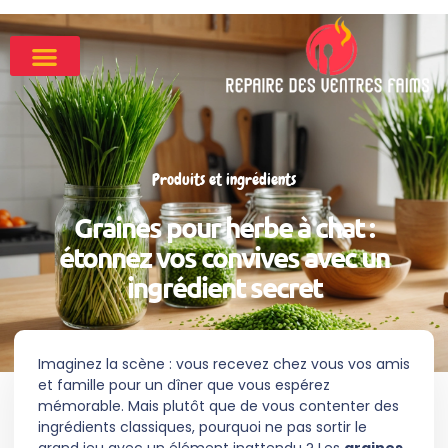
Produits et ingrédients
Graines pour herbe à chat :
étonnez vos convives avec un
ingrédient secret
Imaginez la scène : vous recevez chez vous vos amis
et famille pour un dîner que vous espérez
mémorable. Mais plutôt que de vous contenter des
ingrédients classiques, pourquoi ne pas sortir le