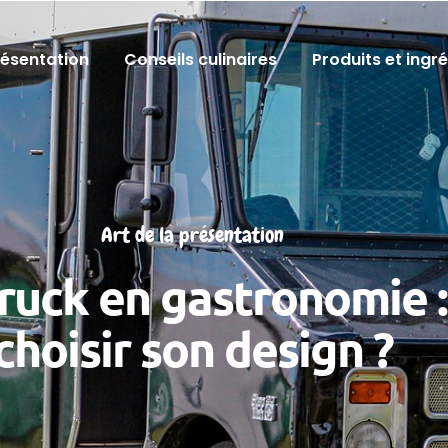
résentation
Conseils culinaires
Produits et ingr
Art de la présentation
truck en gastronomie 
choisir son design ?