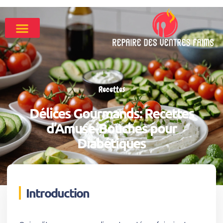
Recettes
Délices Gourmands: Recettes
d’Amuse-Bouches pour
Diabétiques
Introduction