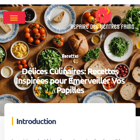
Recettes
Délices Culinaires: Recettes
Inspirées pour Émerveiller Vos
Papilles
Introduction