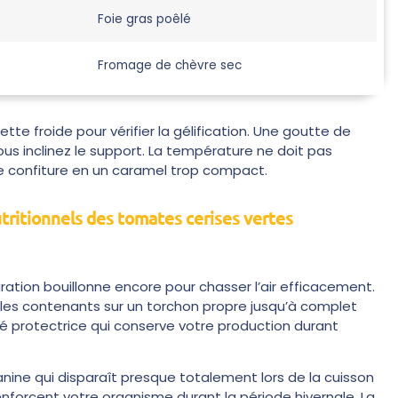
Foie gras poêlé
Fromage de chèvre sec
ette froide pour vérifier la gélification. Une goutte de
us inclinez le support. La température ne doit pas
e confiture en un caramel trop compact.
nutritionnels des tomates cerises vertes
ation bouillonne encore pour chasser l’air efficacement.
les contenants sur un torchon propre jusqu’à complet
é protectrice qui conserve votre production durant
ine qui disparaît presque totalement lors de la cuisson
renforcent votre organisme durant la période hivernale. La