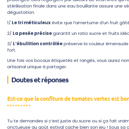
stérilisation finale dans une eau bouillante assure une sé
dégustation.
1/
Le tri méticuleux
évite que l’amertume d’un fruit gât
2/
La pesée précise
garantit un ratio sucre et fruits idéa
3/
L’ébullition contrôlée
préserve la couleur émeraude o
fort.
Une fois vos bocaux étiquetés et rangés, vous aurez no
artisanal unique à partager.
Doutes et réponses
Est-ce que la confiture de tomates vertes est bon
Tu te demandes si c’est juste du sucre ou si ça fait vrai
onctueuse au goût estival cache bien son jeu ! Sous sa c