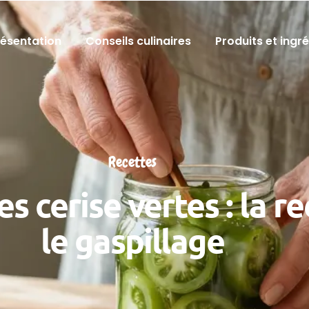
résentation
Conseils culinaires
Produits et ingr
Recettes
 cerise vertes : la re
le gaspillage