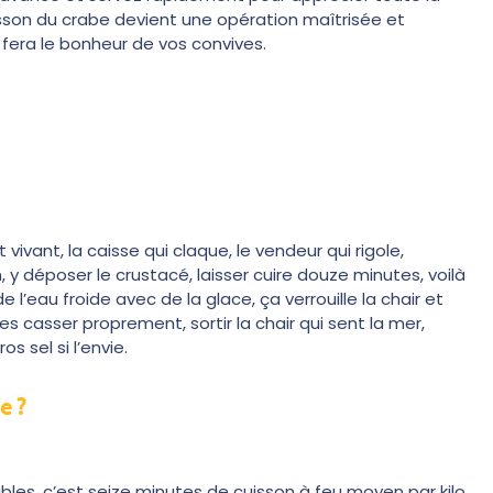
isson du crabe devient une opération maîtrisée et
t fera le bonheur de vos convives.
vant, la caisse qui claque, le vendeur qui rigole,
n, y déposer le crustacé, laisser cuire douze minutes, voilà
l’eau froide avec de la glace, ça verrouille la chair et
les casser proprement, sortir la chair qui sent la mer,
s sel si l’envie.
e ?
les, c’est seize minutes de cuisson à feu moyen par kilo