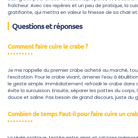
fraîcheur. Avec ces repères et un peu de pratique, la cu
gratifiante, qui mettra en valeur la finesse de sa chair e
Questions et réponses
Comment faire cuire le crabe ?
Je me rappelle du premier crabe acheté au marché, tout vi
l’excitation. Pour le crabe vivant, amener l’eau à ébullitio
le geste simple. Immédiatement refroidir le crabe dans de 
évite la surcuisson. Ensuite, séparer les pattes du corps, 
douce et saline. Pas besoin de grand discours, juste du gro
Combien de temps Faut-il pour faire cuire un crab
La règle pratique, testée entre amis et ratages mémorab