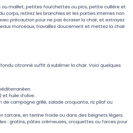
u maillet, petites fourchettes ou pics, petite cuillère et
orps, retirez les branchies et les parties internes non
vec précaution pour ne pas écraser la chair, et extrayez
beaux morceaux, travaillez doucement et mettez la chair
ondu citronné suffit à sublimer la chair. Voici quelques
méditerranéen.
et huile d’olive.
e campagne grillé, salade croquante, riz pilaf ou
en tartare, en terrine froide ou dans des beignets légers.
des : gratins, pâtes crémeuses, croquettes ou farces pour