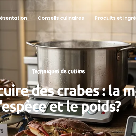
résentation
Conseils culinaires
Produits et ingr
Techniques de cuisine
uire des crabes : la 
l’espèce et le poids?