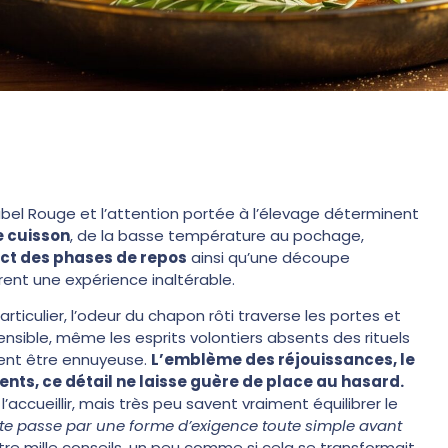
abel Rouge et l’attention portée à l’élevage déterminent
e cuisson
, de la basse température au pochage,
ect des phases de repos
ainsi qu’une découpe
rent une expérience inaltérable.
ticulier, l’odeur du chapon rôti traverse les portes et
nsible, même les esprits volontiers absents des rituels
aiment être ennuyeuse.
L’emblème des réjouissances, le
ts, ce détail ne laisse guère de place au hasard.
ccueillir, mais très peu savent vraiment équilibrer le
ite passe par une forme d’exigence toute simple avant
re mille conseils, un peu comme si cela se transformait