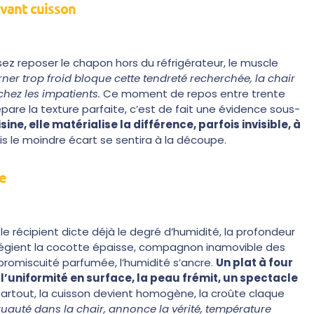
vant cuisson
sez reposer le chapon hors du réfrigérateur, le muscle
er trop froid bloque cette tendreté recherchée, la chair
hez les impatients.
Ce moment de repos entre trente
pare la texture parfaite, c’est de fait une évidence sous-
ne, elle matérialise la différence, parfois invisible, à
is le moindre écart se sentira à la découpe.
e
le récipient dicte déjà le degré d’humidité, la profondeur
ivilégient la cocotte épaisse, compagnon inamovible des
promiscuité parfumée, l’humidité s’ancre.
Un plat à four
 l’uniformité en surface, la peau frémit, un spectacle
er partout, la cuisson devient homogène, la croûte claque
uauté dans la chair, annonce la vérité, température