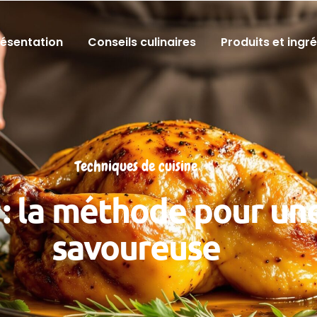
résentation
Conseils culinaires
Produits et ingr
Techniques de cuisine
: la méthode pour une
savoureuse