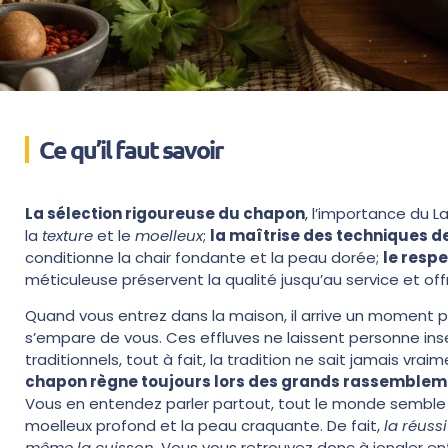
Ce qu’il faut savoir
La sélection rigoureuse du chapon
, l’importance du L
la
texture
et le
moelleux
;
la maîtrise des techniques d
conditionne la chair fondante et la peau dorée;
le resp
méticuleuse préservent la qualité jusqu’au service et off
Quand vous entrez dans la maison, il arrive un moment par
s’empare de vous. Ces effluves ne laissent personne inse
traditionnels, tout à fait, la tradition ne sait jamais vr
chapon règne toujours lors des grands rassemblemen
Vous en entendez parler partout, tout le monde semble l’a
moelleux profond et la peau craquante. De fait,
la réuss
même la cuisson.
Vous vous retrouvez donc à jongler ent