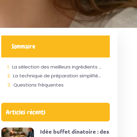
Sommaire
La sélection des meilleurs ingrédients garantit une base savoureuse et très croustillante
La technique de préparation simplifiée permet un gain de temps maximal au quotidien
Questions fréquentes
Articles récents
Idée buffet dinatoire : des