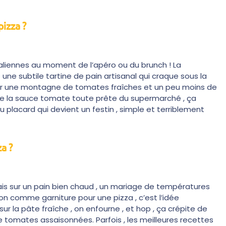
pizza ?
liennes au moment de l’apéro ou du brunch ! La
 une subtile tartine de pain artisanal qui craque sous la
 sur une montagne de tomates fraîches et un peu moins de
ublie la sauce tomate toute prête du supermarché , ça
u placard qui devient un festin , simple et terriblement
a ?
rais sur un pain bien chaud , un mariage de températures
ation comme garniture pour une pizza , c’est l’idée
ur la pâte fraîche , on enfourne , et hop , ça crépite de
e tomates assaisonnées. Parfois , les meilleures recettes