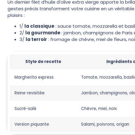
Un dernier filet d’huile d’olive extra vierge apporte la b
gestes précis transforment votre cuisine en un véritable 
plaisirs :
1/
la classique
: sauce tomate, mozzarella et basili
2/
la gourmande
: jambon, champignons de Paris é
3/
la terroir
: fromage de chèvre, miel de fleurs, noi
Style de recette
Ingrédients 
Margherita express
Tomate, mozzarella, basili
Reine revisitée
Jambon, champignons, oli
Sucré-salé
Chèvre, miel, noix
Version piquante
Salami, poivrons, origan