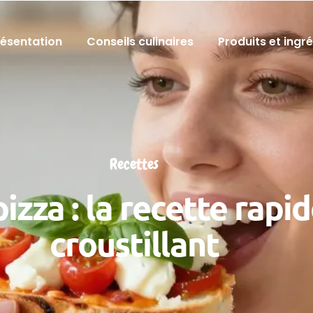
résentation
Conseils culinaires
Produits et ingr
Recettes
izza : la recette rapi
croustillant