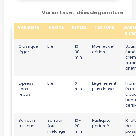
Variantes et idées de garniture
VARIANTE
FARINE
REPOS
TEXTURE
GARN
SUGG
Classique
Blé
10–
Moelleux et
Sau
léger
30
aérien
fumé
min
crè
citro
anet
Express
Blé
0
Légèrement
From
sans
min
plus dense
frais,
repos
cibou
toma
ceris
Sarrasin
Sarrasin
10–
Rustique,
Rillet
rustique
(ou
20
parfumé
de
mélange
min
poiss