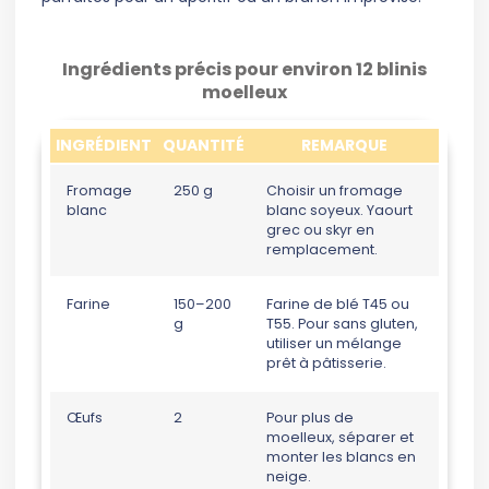
Ingrédients précis pour environ 12 blinis
moelleux
INGRÉDIENT
QUANTITÉ
REMARQUE
Fromage
250 g
Choisir un fromage
blanc
blanc soyeux. Yaourt
grec ou skyr en
remplacement.
Farine
150–200
Farine de blé T45 ou
g
T55. Pour sans gluten,
utiliser un mélange
prêt à pâtisserie.
Œufs
2
Pour plus de
moelleux, séparer et
monter les blancs en
neige.