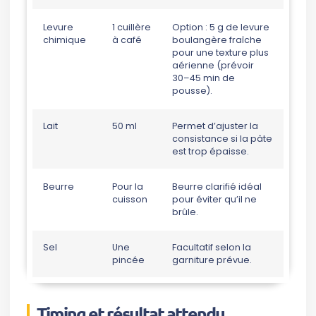
Levure
1 cuillère
Option : 5 g de levure
chimique
à café
boulangère fraîche
pour une texture plus
aérienne (prévoir
30–45 min de
pousse).
Lait
50 ml
Permet d’ajuster la
consistance si la pâte
est trop épaisse.
Beurre
Pour la
Beurre clarifié idéal
cuisson
pour éviter qu’il ne
brûle.
Sel
Une
Facultatif selon la
pincée
garniture prévue.
Timing et résultat attendu