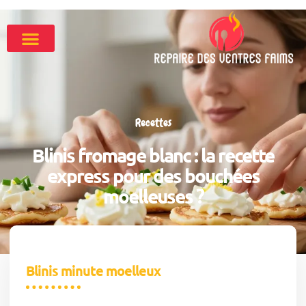
Recettes
Blinis fromage blanc : la recette
express pour des bouchées
moelleuses ?
Blinis minute moelleux