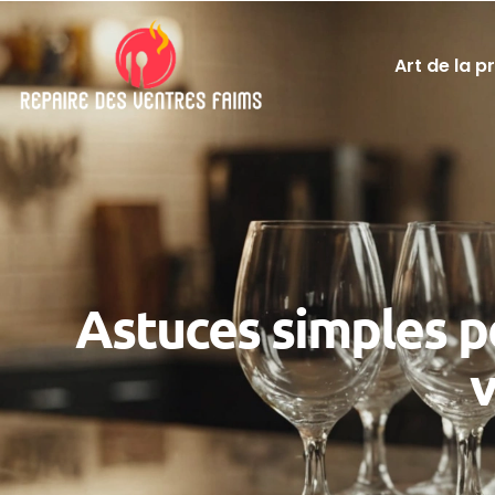
Art de la p
Astuces simples po
v