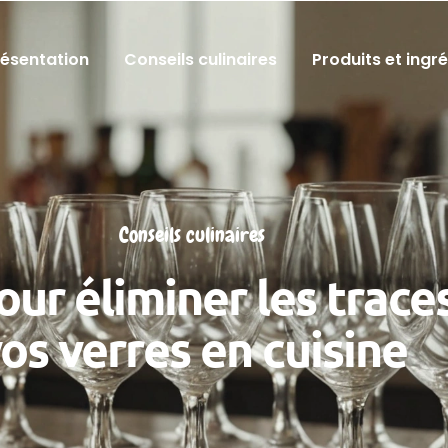
résentation
Conseils culinaires
Produits et ingr
Conseils culinaires
ur éliminer les traces
os verres en cuisine